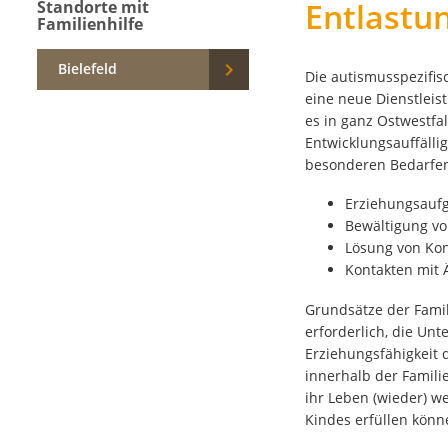
Entlastun
Standorte mit
Familienhilfe

Bielefeld
Die autismusspezifis
eine neue Dienstleis
es in ganz Ostwestfa
Entwicklungsauffällig
besonderen Bedarfen 
Erziehungsauf
Bewältigung vo
Lösung von Kon
Kontakten mit 
Grundsätze der Familie
erforderlich, die Unt
Erziehungsfähigkeit d
innerhalb der Famili
ihr Leben (wieder) w
Kindes erfüllen kön