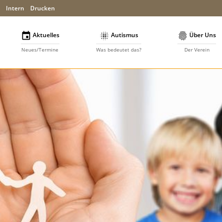
Intern
Drucken



Aktuelles
Autismus
Über Uns
Neues/Termine
Was bedeutet das?
Der Verein