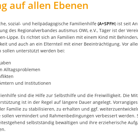
g auf allen Ebenen
che, sozial- und heilpädagogische Familienhilfe
(A+SPFH
) ist seit 
tung des Regionalverbandes autismus OWL e.V., Täger ist der Verei
len-Lippe. Es richtet sich an Familien mit einem Kind mit Behinder
keit und auch an ein Elternteil mit einer Beeinträchtigung. Vor all
sollen unterstützt werden bei:
gaben
n Alltagsproblemen
flikten
Ämtern und Institutionen
nhilfe sind die Hilfe zur Selbsthilfe und die Freiwilligkeit. Die Mit
erstützung ist in der Regel auf längere Dauer angelegt. Vorrangiges Z
er Familie zu stabilisieren, zu erhalten und ggf. weiterzuentwicke
e sollen vermindert und Rahmenbedingungen verbessert werden. So
eitestgehend selbstständig bewältigen und ihre erzieherische Au
nen.