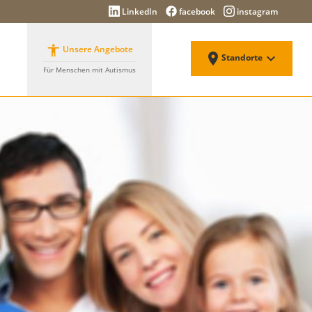
LinkedIn
facebook
instagram

Unsere Angebote


Standorte
Für Menschen mit Autismus