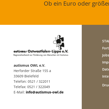
Ob ein Euro oder größer
STA
For
Jobs
Imp
autismus OWL e.V.
Dat
Herforder Straße 155 a
33609 Bielefeld
Inte
Telefon: 0521 / 322011
Dru
Telefax: 0521 / 322049
E-Mail:
info@autismus-owl.de