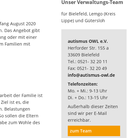
Unser Verwaltungs-Team
für Bielefeld, Lemgo (Kreis
Lippe) und Gütersloh
Anfang August 2020
n. Das Angebot gibt
ung oder mit einer
autismus OWL e.V.
em Familien mit
Herforder Str. 155 a
33609 Bielefeld
Tel.: 0521- 32 20 11
Fax: 0521- 32 20 49
info@autismus-owl.de
Telefonzeiten:
Mo. + Mi.: 9-13 Uhr
arbeit der Familie ist
Di. + Do.: 13-15 Uhr
iel ist es, die
Außerhalb dieser Zeiten
ln. Belastungen
sind wir per E-Mail
 sollen die Eltern
erreichbar.
fgabe zum Wohle des
zum Team