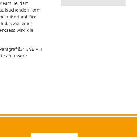
r Familie, dem
d aufsuchenden Form
ne außerfamiliäre
h das Ziel einer
Prozess wird die
Paragraf §31 SGB VIII
tte an unsere