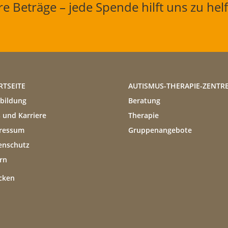
e Beträge – jede Spende hilft uns zu hel
RTSEITE
AUTISMUS-THERAPIE-ZENTR
tbildung
Beratung
 und Karriere
Therapie
ressum
Gruppenangebote
enschutz
rn
cken