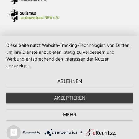
Diese Seite nutzt Website-Tracking-Technologien von Dritten,
um ihre Dienste anzubieten, stetig zu verbessern und
Verwendung von Cookies: Um unsere
Werbung entsprechend den Interessen der Nutzer
Webseite für Sie optimal zu gestalten und
anzuzeigen.
fortlaufend verbessern zu können,
verwenden wir Cookies. Durch die weitere
ABLEHNEN
Nutzung der Webseite stimmen Sie der
Verwendung von Cookies zu. Weitere
AKZEPTIEREN
Informationen zu Cookies erhalten Sie in
unserer
Datenschutzerklärung
MEHR
OK
Powered by
&